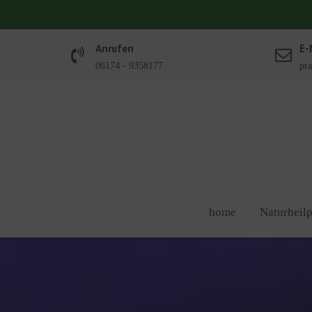
Skip
springen
to
content
Anrufen
E-
06174 - 9358177
pra
home
Naturheilp