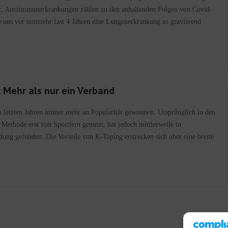
nz, Autoimmunerkrankungen zählen zu den anhaltenden Folgen von Covid-
uns vor nunmehr fast 4 Jahren eine Lungenerkrankung so gravierend
: Mehr als nur ein Verband
n letzten Jahren immer mehr an Popularität gewonnen. Ursprünglich in den
Methode erst von Sportlern genutzt, hat jedoch mittlerweile in
ng gefunden. Die Vorteile von K-Taping erstrecken sich über eine breite