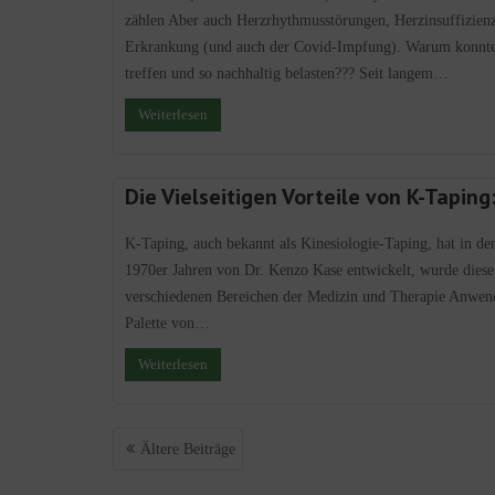
zählen Aber auch Herzrhythmusstörungen, Herzinsuffizie
Erkrankung (und auch der Covid-Impfung). Warum konnte 
treffen und so nachhaltig belasten??? Seit langem…
Weiterlesen
Die Vielseitigen Vorteile von K-Taping
K-Taping, auch bekannt als Kinesiologie-Taping, hat in de
1970er Jahren von Dr. Kenzo Kase entwickelt, wurde diese 
verschiedenen Bereichen der Medizin und Therapie Anwendu
Palette von…
Weiterlesen
Beitragsnavigation
Ältere Beiträge