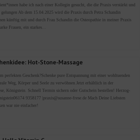
nt*innen habe ich nach einer Kollegin gesucht, die die Praxis verstärkt und
ch gelungen Ab dem 15.04.2025 wird die Praxis durch Petra Schandin
hnen künftig mit und durch Frau Schandin die Osteopathie in meiner Praxis
tarke Frauen, ein starkes…
henkidee: Hot-Stone-Massage
em perfekten Geschenk?Schenke pure Entspannung mit einer wohltuenden
ale Weg, Körper und Seele zu verwöhnen.Jetzt erhältlich in der
se, Königstein. Schnell Termin sichern oder Gutschein bestellen! Herzog-
nigstein06174 9358177 |praxis@susanne-frese.de Mach Deine Liebsten
ken war nie einfacher!