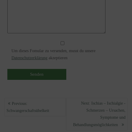
Um dieses Fomular zu versenden, musst du unsere
Datenschutzerklärung
akzeptieren
Beitragsnavigation
Previous
Next
Next:
Ischias – Ischialgie -
Previous:
post:
post:
Schmerzen – Ursachen,
Schwangerschaftsübelkeit
Symptome und
Behandlungsmöglichkeiten