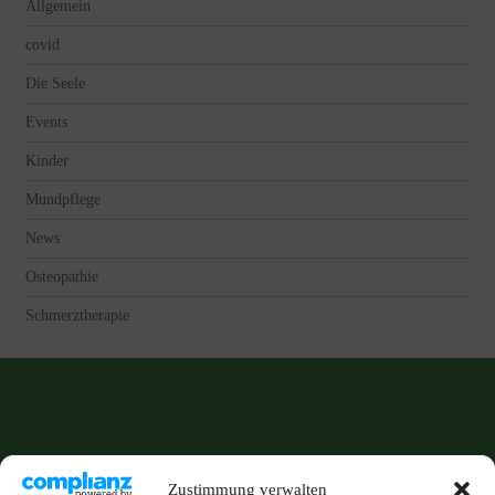
Allgemein
covid
Die Seele
Events
Kinder
Mundpflege
News
Osteopathie
Schmerztherapie
Zustimmung verwalten